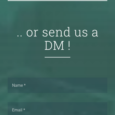
.. or send us a
DM !