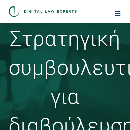
Skip
to
content
Στρατηγική
συμβουλευτ
για
διαβούλευσ