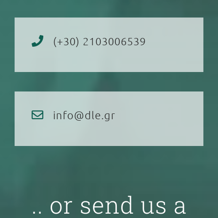
(+30) 2103006539
info@dle.gr
.. or send us a